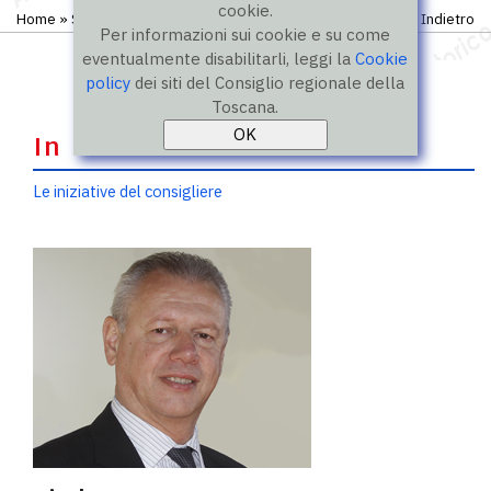
cookie.
Home
»
Storico
»
IX legislatura
»
Consiglieri
Indietro
Per informazioni sui cookie e su come
eventualmente disabilitarli, leggi la
Cookie
policy
dei siti del Consiglio regionale della
Toscana.
In evidenza
Le iniziative del consigliere