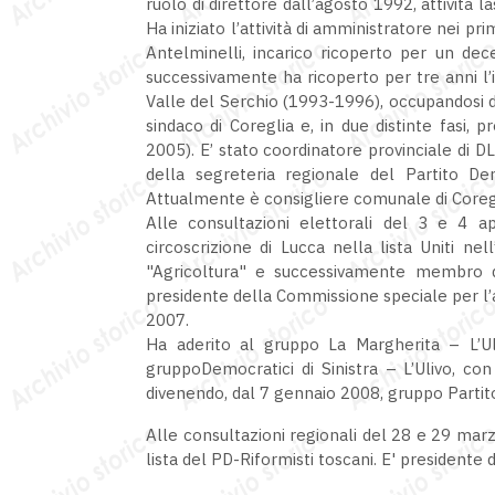
ruolo di direttore dall’agosto 1992, attività 
Ha iniziato l’attività di amministratore nei p
Antelminelli, incarico ricoperto per un dec
successivamente ha ricoperto per tre anni l’
Valle del Serchio (1993-1996), occupandosi d
sindaco di Coreglia e, in due distinte fasi
2005). E’ stato coordinatore provinciale di 
della segreteria regionale del Partito De
Attualmente è consigliere comunale di Coregl
Alle consultazioni elettorali del 3 e 4 a
circoscrizione di Lucca nella lista Uniti ne
"Agricoltura" e successivamente membro de
presidente della Commissione speciale per l’a
2007.
Ha aderito al gruppo La Margherita – L’Uli
gruppoDemocratici di Sinistra – L’Ulivo, co
divenendo, dal 7 gennaio 2008, gruppo Parti
Alle consultazioni regionali del 28 e 29 marz
lista del PD-Riformisti toscani. E' presidente