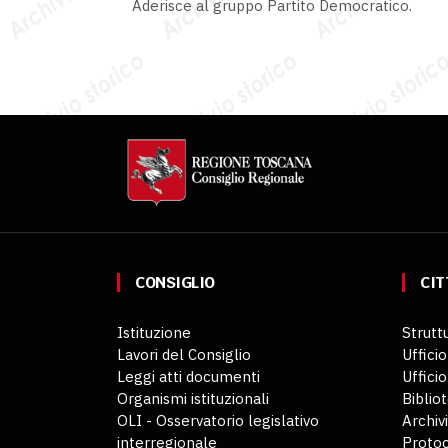
Aderisce al gruppo Partito Democratico.
CONSIGLIO
CIT
Istituzione
Struttu
Lavori del Consiglio
Ufficio
Leggi atti documenti
Uffici
Organismi istituzionali
Biblio
OLI - Osservatorio legislativo
Archiv
interregionale
Protoc