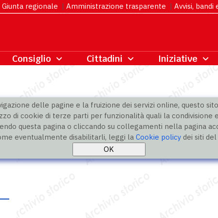
Giunta regionale
|
Amministrazione trasparente
|
Avvisi, bandi
gazione delle pagine e la fruizione dei servizi online, questo sito 
zzo di cookie di terze parti per funzionalità quali la condivisione e
ndo questa pagina o cliccando su collegamenti nella pagina acco
ome eventualmente disabilitarli, leggi la
Cookie policy
dei siti de