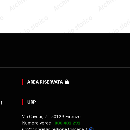
AREA RISERVATA
URP
MI
Via Cavour, 2 - 50129 Firenze
Numero verde
800 401 291
urp@consiglio.regione.toscana.it