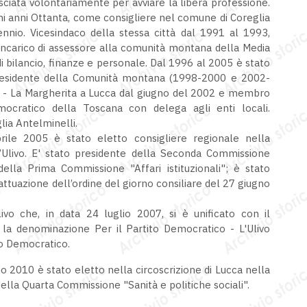
lasciata volontariamente per avviare la libera professione.
rimi anni Ottanta, come consigliere nel comune di Coreglia
ennio. Vicesindaco della stessa città dal 1991 al 1993,
incarico di assessore alla comunità montana della Media
i bilancio, finanze e personale. Dal 1996 al 2005 è stato
, presidente della Comunità montana (1998-2000 e 2002-
DL - La Margherita a Lucca dal giugno del 2002 e membro
mocratico della Toscana con delega agli enti locali.
ia Antelminelli.
prile 2005 è stato eletto consigliere regionale nella
ll’Ulivo. E' stato presidente della Seconda Commissione
lla Prima Commissione "Affari istituzionali"; è stato
ttuazione dell’ordine del giorno consiliare del 27 giugno
vo che, in data 24 luglio 2007, si è unificato con il
n la denominazione Per il Partito Democratico - L'Ulivo
to Democratico.
o 2010 è stato eletto nella circoscrizione di Lucca nella
 della Quarta Commissione "Sanità e politiche sociali".