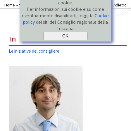
cookie.
Home
»
Storico
»
IX legislatura
»
Consiglieri
Indietro
Per informazioni sui cookie e su come
eventualmente disabilitarli, leggi la
Cookie
policy
dei siti del Consiglio regionale della
Toscana.
In evidenza
Le iniziative del consigliere