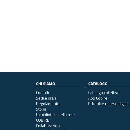
CHI SIAMO
CATALOGO
Contatti
Catalogo collettivo
Sedi e orari
App Cobire
Regolamento
E-book e risorse digitali
Storia
La biblioteca nella rete
COBIRE
Collaborazioni