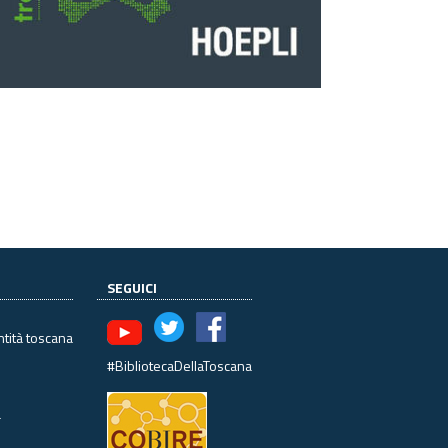
SEGUICI
ntità toscana
#BibliotecaDellaToscana
à