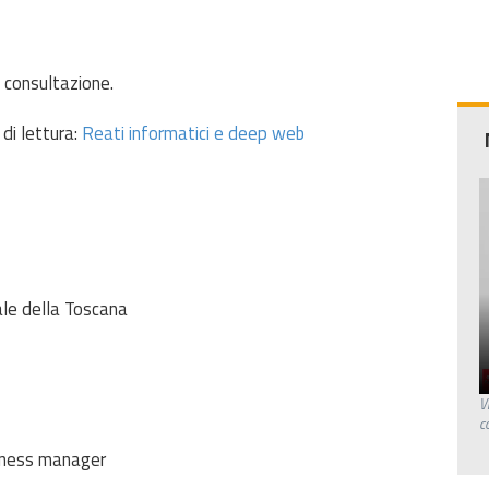
a consultazione.
di lettura:
Reati informatici e deep web
ale della Toscana
V
c
reness manager