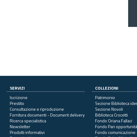
SERVIZI
COLLEZIONI
Iscrizione
Patrimonio
Prestito
Sezione Biblioteca ide
Consultazione e riproduzione
Sezione Novoli
Fornitura documenti - Document delivery
Biblioteca Crocetti
Ricerca specialistica
Fondo Oriana Fallaci
Newsletter
Fondo Pari opportunit
Prodotti informativi
Fondo comunicazione