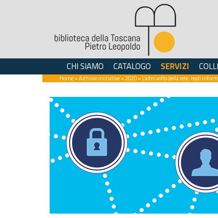
CHI SIAMO
CATALOGO
SERVIZI
COLL
Home
»
Archivio iniziative
»
2020
» L’altro volto della rete: reati info