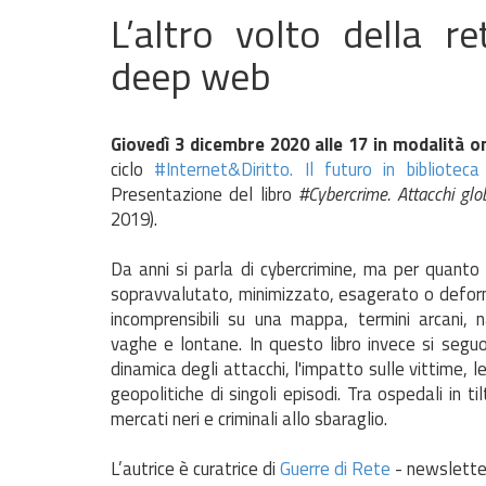
L’altro volto della re
deep web
Giovedì 3 dicembre 2020 alle 17 in modalità on
ciclo
#Internet&Diritto. Il futuro in bibliote
Presentazione del libro
#Cybercrime. Attacchi glo
2019).
Da anni si parla di cybercrimine, ma per quanto 
sopravvalutato, minimizzato, esagerato o deform
incomprensibili su una mappa, termini arcani, 
vaghe e lontane. In questo libro invece si seguo
dinamica degli attacchi, l'impatto sulle vittime, le
geopolitiche di singoli episodi. Tra ospedali in tilt
mercati neri e criminali allo sbaraglio.
L’autrice è curatrice di
Guerre di Rete
- newsletter