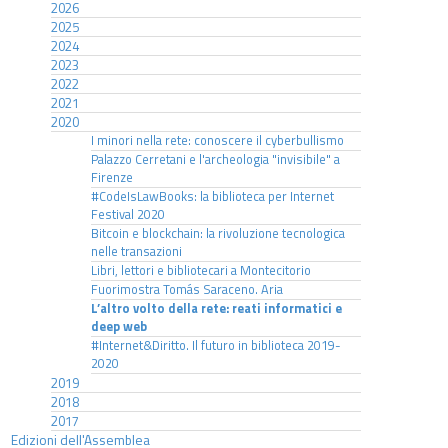
2026
2025
2024
2023
2022
2021
2020
I minori nella rete: conoscere il cyberbullismo
Palazzo Cerretani e l'archeologia "invisibile" a
Firenze
#CodeIsLawBooks: la biblioteca per Internet
Festival 2020
Bitcoin e blockchain: la rivoluzione tecnologica
nelle transazioni
Libri, lettori e bibliotecari a Montecitorio
Fuorimostra Tomás Saraceno. Aria
L’altro volto della rete: reati informatici e
deep web
#Internet&Diritto. Il futuro in biblioteca 2019-
2020
2019
2018
2017
Edizioni dell'Assemblea