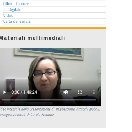
Pillole d'autore
#InDigitale
Video
Carta dei servizi
Materiali multimediali
ideo integrale della presentazione di '#Cybercrime. Attacchi globali,
onseguenze locali' di Carola Frediani