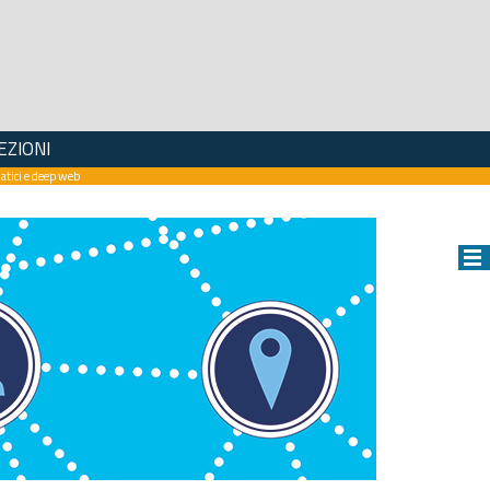
EZIONI
rmatici e deep web