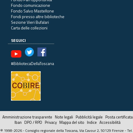
Fondo comunicazione
Fondo Salvo Mastellone
Fondi presso altre biblioteche
Sezione Vieri Bufalari
Carta delle collezioni
SEGUICI
#BibliotecaDellaToscana
Amministrazione trasparente
Note legali
Pubblicità legale
Posta certificata
Iban
DPO / RPD
Privacy
Mappa del sito
Indice
Accessibilità
© 1998-2026 - Consiglio regionale della Toscana, Via Cavour 2, 50129 Firenze - Tel.