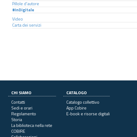
Pillole d'autore
#InDigitale
Video
Carta dei servizi
CHI SIAMO
CATALOGO
Contatti
Catalogo collettivo
Sedi e orari
App Cobire
Regolamento
E-book e risorse digitali
Storia
La biblioteca nella rete
COBIRE
Collaborazioni