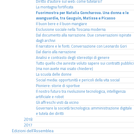
Diritto d'autore sul web: come tutelarsi?
La montagna fortificata
Fuorimostra per Natalia Goncharova. Una donna e le
avanguardie, tra Gauguin, Matisse e Picasso
Il buon bere e il buon mangiare
Esclusione sociale nella Toscana moderna
Dal documento alla narrazione. Due conversazioni ispirate
dagli archivi
Il narratore e le fonti. Conversazione con Leonardo Gori
Dal diario alla narrazione
Analisi e contrasto degli stereotipi di genere
Tutto quello che avreste voluto sapere sui contratti pubblici
(ma non avete mai osato chiedere)
La scuola delle donne
Social media: opportunità e pericoli della vita social
Pioniere: storie di sportive
Il nostro futuro tra rivoluzione tecnologica, intelligenza
artificiale e robot
Gli affreschi visti da vicino
Governare la società tecnologica: amministrazione digitale
e tutela dei diritti
2018
2017
Edizioni dell'Assemblea