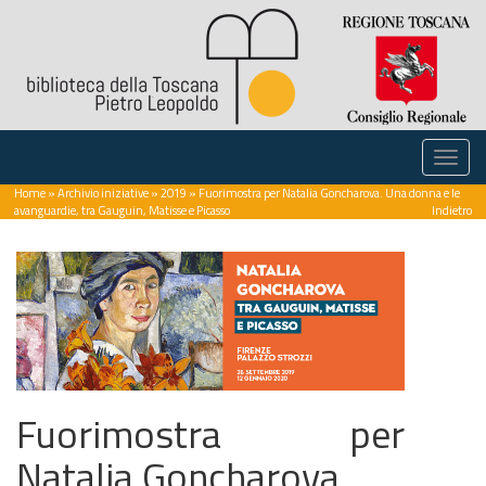
Home
»
Archivio iniziative
»
2019
» Fuorimostra per Natalia Goncharova. Una donna e le
avanguardie, tra Gauguin, Matisse e Picasso
Indietro
Fuorimostra per
Natalia Goncharova