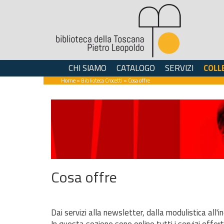
CHI SIAMO
CATALOGO
SERVIZI
COLL
Home
»
Biblioteca Crocetti
» Cosa offre
Cosa offre
Dai servizi alla newsletter, dalla modulistica all'in
In questa sezione sono online tutti i servizi offert