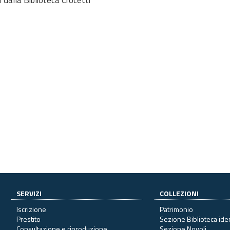
SERVIZI
COLLEZIONI
Iscrizione
Patrimonio
Prestito
Sezione Biblioteca ide
Consultazione e riproduzione
Sezione Novoli