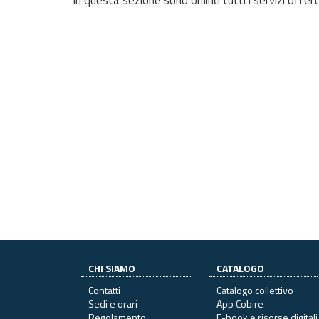
CHI SIAMO
CATALOGO
Contatti
Catalogo collettivo
Sedi e orari
App Cobire
Regolamento
E-book e risorse digitali