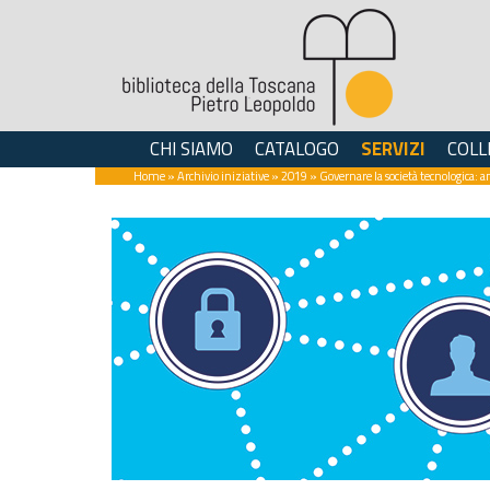
CHI SIAMO
CATALOGO
SERVIZI
COLL
Home
»
Archivio iniziative
»
2019
» Governare la società tecnologica: a