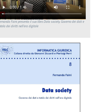
ernanda Faini presenta il suo libro Data society. Governo dei dati e
tela dei diritti nell’era digitale