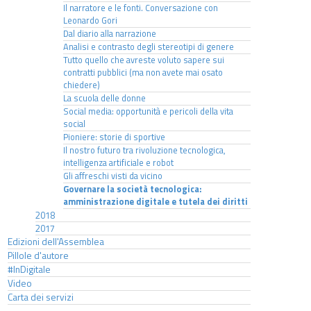
Il narratore e le fonti. Conversazione con
Leonardo Gori
Dal diario alla narrazione
Analisi e contrasto degli stereotipi di genere
Tutto quello che avreste voluto sapere sui
contratti pubblici (ma non avete mai osato
chiedere)
La scuola delle donne
Social media: opportunità e pericoli della vita
social
Pioniere: storie di sportive
Il nostro futuro tra rivoluzione tecnologica,
intelligenza artificiale e robot
Gli affreschi visti da vicino
Governare la società tecnologica:
amministrazione digitale e tutela dei diritti
2018
2017
Edizioni dell'Assemblea
Pillole d'autore
#InDigitale
Video
Carta dei servizi