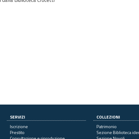
SERVIZI
COLLEZIONI
Iscrizione
Patrimonio
Prestito
Sezione Biblioteca ide
Consultazione e riproduzione
Sezione Novoli