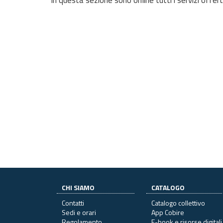
CHI SIAMO
CATALOGO
Contatti
Catalogo collettivo
Sedi e orari
App Cobire
Regolamento
E-book e risorse digitali