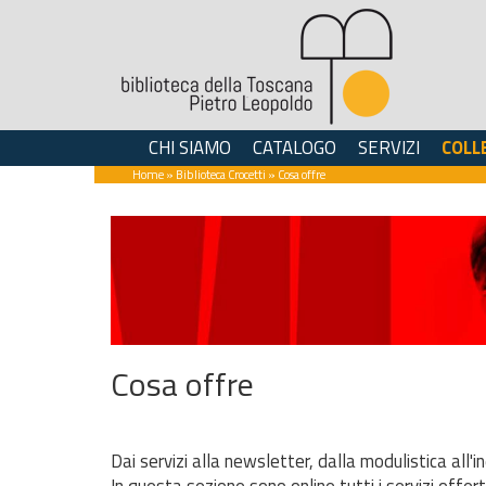
CHI SIAMO
CATALOGO
SERVIZI
COLL
Home
»
Biblioteca Crocetti
» Cosa offre
Cosa offre
Dai servizi alla newsletter, dalla modulistica all'in
In questa sezione sono online tutti i servizi offert