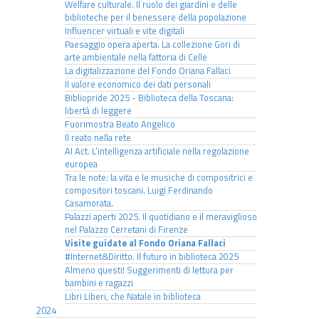
Welfare culturale. Il ruolo dei giardini e delle
biblioteche per il benessere della popolazione
Influencer virtuali e vite digitali
Paesaggio opera aperta. La collezione Gori di
arte ambientale nella fattoria di Celle
La digitalizzazione del Fondo Oriana Fallaci
Il valore economico dei dati personali
Bibliopride 2025 - Biblioteca della Toscana:
libertà di leggere
Fuorimostra Beato Angelico
Il reato nella rete
AI Act. L’intelligenza artificiale nella regolazione
europea
Tra le note: la vita e le musiche di compositrici e
compositori toscani. Luigi Ferdinando
Casamorata.
Palazzi aperti 2025. Il quotidiano e il meraviglioso
nel Palazzo Cerretani di Firenze
Visite guidate al Fondo Oriana Fallaci
#Internet&Diritto. Il futuro in biblioteca 2025
Almeno questi! Suggerimenti di lettura per
bambini e ragazzi
Libri Liberi, che Natale in biblioteca
2024