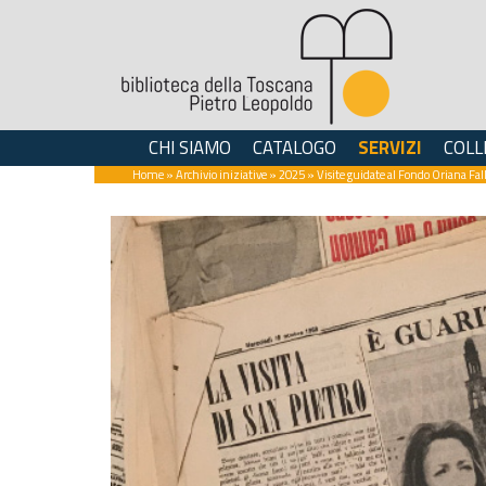
CHI SIAMO
CATALOGO
SERVIZI
COLL
Home
»
Archivio iniziative
»
2025
» Visite guidate al Fondo Oriana Fall