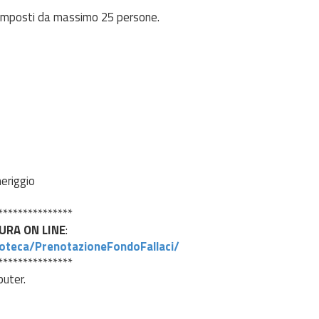
composti da massimo 25 persone.
eriggio
***************
URA ON LINE
:
lioteca/PrenotazioneFondoFallaci/
***************
puter.