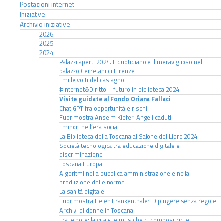
Postazioni internet
Iniziative
Archivio iniziative
2026
2025
2024
Palazzi aperti 2024. Il quotidiano e il meraviglioso nel
palazzo Cerretani di Firenze
I mille volti del castagno
#Internet&Diritto. Il futuro in biblioteca 2024
Visite guidate al Fondo Oriana Fallaci
Chat GPT fra opportunità e rischi
Fuorimostra Anselm Kiefer. Angeli caduti
I minori nell’era social
La Biblioteca della Toscana al Salone del Libro 2024
Società tecnologica tra educazione digitale e
discriminazione
Toscana Europa
Algoritmi nella pubblica amministrazione e nella
produzione delle norme
La sanità digitale
Fuorimostra Helen Frankenthaler. Dipingere senza regole
Archivi di donne in Toscana
Tra le note: la vita e le musiche di compositrici e