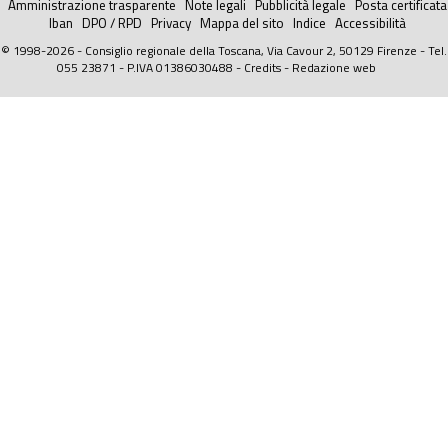
Amministrazione trasparente
Note legali
Pubblicità legale
Posta certificata
Iban
DPO / RPD
Privacy
Mappa del sito
Indice
Accessibilità
© 1998-2026 - Consiglio regionale della Toscana, Via Cavour 2, 50129 Firenze - Tel.
055 23871 - P.IVA 01386030488 -
Credits
-
Redazione web