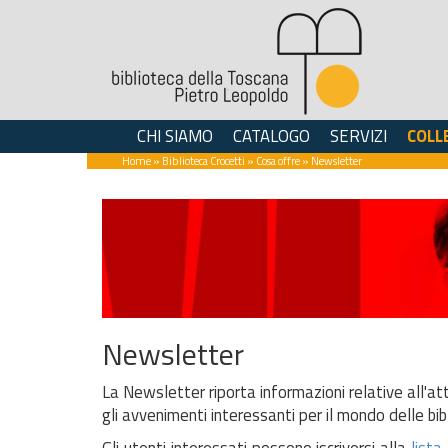
CHI SIAMO
CATALOGO
SERVIZI
COLL
Home
»
Biblioteca Crocetti
»
Cosa offre
» Newsletter
Newsletter
La Newsletter riporta informazioni relative all'attiv
gli avvenimenti interessanti per il mondo delle bibl
Gli utenti interessati possono iscriversi alla
list