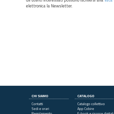
elettronica la Newsletter.
CHI SIAMO
CATALOGO
Contatti
Catalogo collettivo
Sedi e orari
App Cobire
Regolamento
E-book e risorse digitali