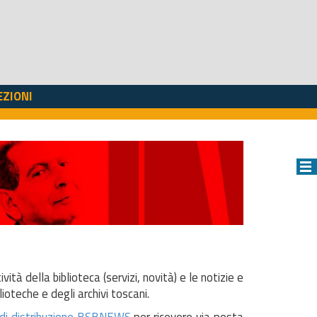
EZIONI
ità della biblioteca (servizi, novità) e le notizie e
ioteche e degli archivi toscani.
a di distribuzione BSBNEWS
per ricevere via posta