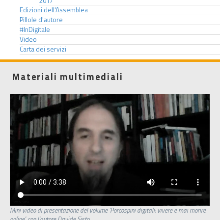
2017
Edizioni dell'Assemblea
Pillole d'autore
#InDigitale
Video
Carta dei servizi
Materiali multimediali
Mini video di presentazione del volume 'Porcospini digitali: vivere e mai morire
online', con l'autore Davide Sisto