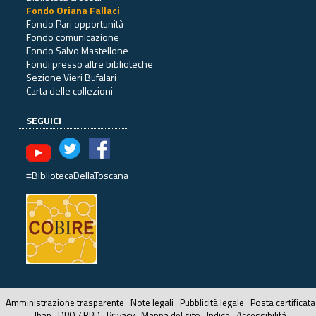
Fondo Oriana Fallaci
Fondo Pari opportunità
Fondo comunicazione
Fondo Salvo Mastellone
Fondi presso altre biblioteche
Sezione Vieri Bufalari
Carta delle collezioni
SEGUICI
#BibliotecaDellaToscana
Amministrazione trasparente
Note legali
Pubblicità legale
Posta certificata
Iban
DPO / RPD
Privacy
Mappa del sito
Indice
Accessibilità