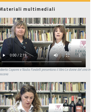
Materiali multimediali
oberta Capanni e Nadia Fondelli presentano il libro Le donne del vino in
oscana