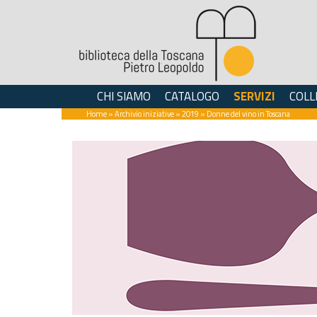
CHI SIAMO
CATALOGO
SERVIZI
COLL
Home
»
Archivio iniziative
»
2019
» Donne del vino in Toscana