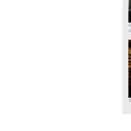
M
L
V