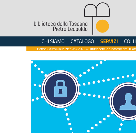
CHI SIAMO
CATALOGO
SERVIZI
COLL
Home
»
Archivio iniziative
»
2022
» Diritto penale e informatica: il la