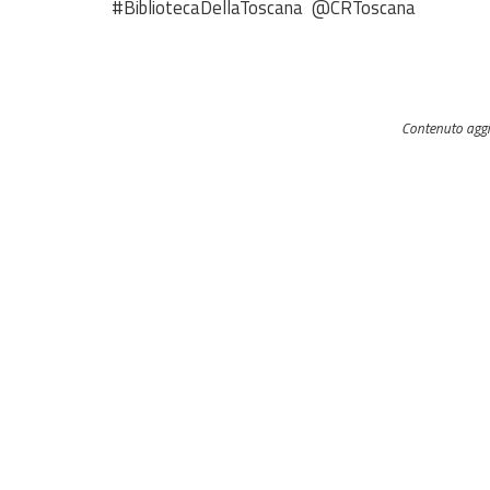
#BibliotecaDellaToscana @CRToscana
Contenuto agg