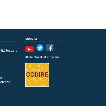
SEGUICI
ntità toscana
#BibliotecaDellaToscana
à
ne
lioteche