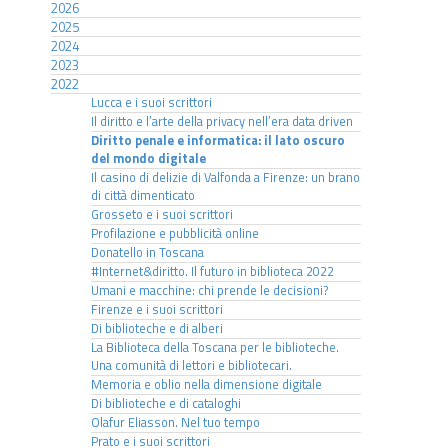
2026
2025
2024
2023
2022
Lucca e i suoi scrittori
Il diritto e l’arte della privacy nell’era data driven
Diritto penale e informatica: il lato oscuro
del mondo digitale
Il casino di delizie di Valfonda a Firenze: un brano
di città dimenticato
Grosseto e i suoi scrittori
Profilazione e pubblicità online
Donatello in Toscana
#Internet&diritto. Il futuro in biblioteca 2022
Umani e macchine: chi prende le decisioni?
Firenze e i suoi scrittori
Di biblioteche e di alberi
La Biblioteca della Toscana per le biblioteche.
Una comunità di lettori e bibliotecari.
Memoria e oblio nella dimensione digitale
Di biblioteche e di cataloghi
Olafur Eliasson. Nel tuo tempo
Prato e i suoi scrittori