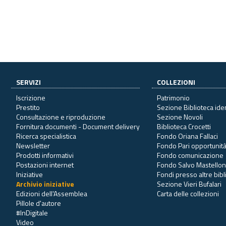
SERVIZI
COLLEZIONI
Iscrizione
Patrimonio
Prestito
Sezione Biblioteca ide
Consultazione e riproduzione
Sezione Novoli
Fornitura documenti - Document delivery
Biblioteca Crocetti
Ricerca specialistica
Fondo Oriana Fallaci
Newsletter
Fondo Pari opportunit
Prodotti informativi
Fondo comunicazione
Postazioni internet
Fondo Salvo Mastello
Iniziative
Fondi presso altre bib
Archivio iniziative
Sezione Vieri Bufalari
Edizioni dell'Assemblea
Carta delle collezioni
Pillole d'autore
#InDigitale
Video