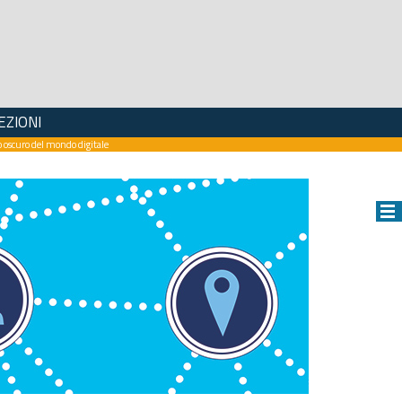
EZIONI
to oscuro del mondo digitale