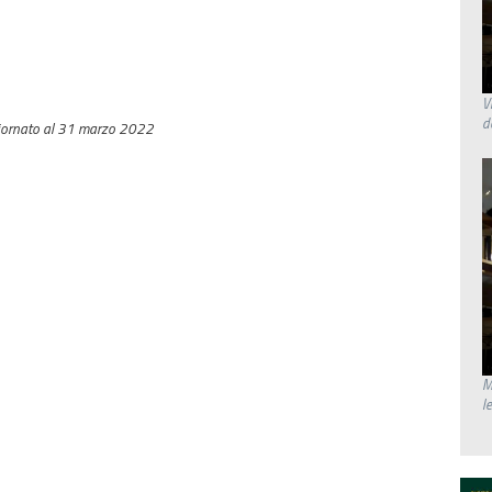
V
d
iornato al 31 marzo 2022
M
l