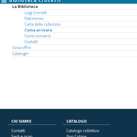
La Biblioteca
Luigi Crocetti
Patrimonio
Carta delle collezioni
Come arrivare
Come iscriversi
Contatti
Cosa offre
Cataloghi
CHI SIAMO
CATALOGO
Contatti
Catalogo collettivo
Sedi e orari
App Cobire