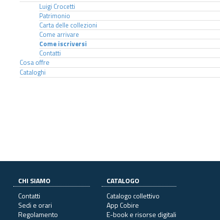
Luigi Crocetti
Patrimonio
Carta delle collezioni
Come arrivare
Come iscriversi
Contatti
Cosa offre
Cataloghi
CHI SIAMO
CATALOGO
Contatti
Catalogo collettivo
Sedi e orari
App Cobire
Regolamento
E-book e risorse digitali