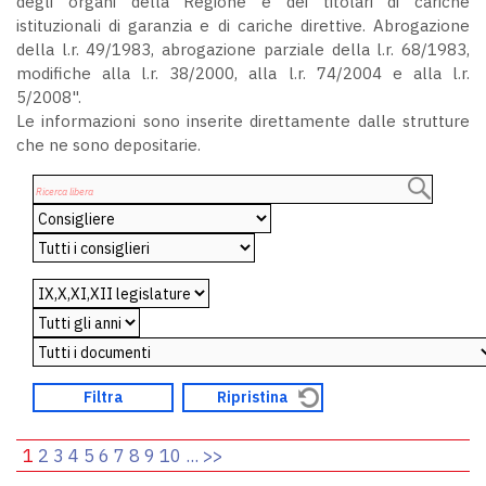
degli organi della Regione e dei titolari di cariche
istituzionali di garanzia e di cariche direttive. Abrogazione
della l.r. 49/1983, abrogazione parziale della l.r. 68/1983,
modifiche alla l.r. 38/2000, alla l.r. 74/2004 e alla l.r.
5/2008".
Le informazioni sono inserite direttamente dalle strutture
che ne sono depositarie.
1
2
3
4
5
6
7
8
9
10
...
>>