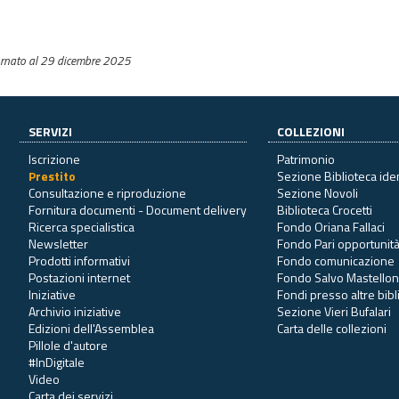
rnato al 29 dicembre 2025
SERVIZI
COLLEZIONI
Iscrizione
Patrimonio
Prestito
Sezione Biblioteca ide
Consultazione e riproduzione
Sezione Novoli
Fornitura documenti - Document delivery
Biblioteca Crocetti
Ricerca specialistica
Fondo Oriana Fallaci
Newsletter
Fondo Pari opportunit
Prodotti informativi
Fondo comunicazione
Postazioni internet
Fondo Salvo Mastello
Iniziative
Fondi presso altre bib
Archivio iniziative
Sezione Vieri Bufalari
Edizioni dell'Assemblea
Carta delle collezioni
Pillole d'autore
#InDigitale
Video
Carta dei servizi