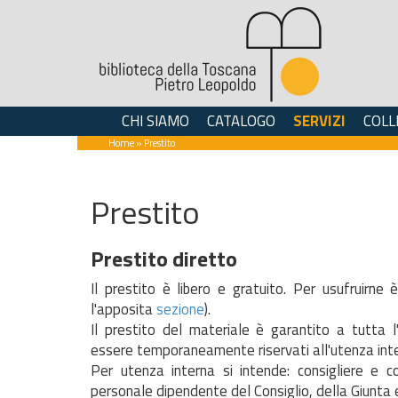
CHI SIAMO
CATALOGO
SERVIZI
COLL
Home
» Prestito
Prestito
Prestito diretto
Il prestito è libero e gratuito. Per usufruirne è
l'apposita
sezione
).
Il prestito del materiale è garantito a tutta l
essere temporaneamente riservati all'utenza int
Per utenza interna si intende: consigliere e con
personale dipendente del Consiglio, della Giunta e 