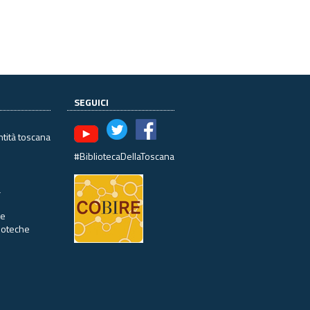
SEGUICI
ntità toscana
#BibliotecaDellaToscana
à
ne
lioteche